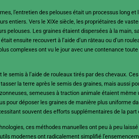
s, l’entretien des pelouses était un processus long et l
rs entiers. Vers le XIXe siècle, les propriétaires de vaste
rs pelouses. Les graines étaient dispersées à la main, s
 était ensuite recouvert à l’aide d’un râteau ou d’un roul
s plus complexes ont vu le jour avec une contenance toute
t le semis à l’aide de rouleaux tirés par des chevaux. Ce
 tasser la terre après le semis des graines, mais aussi po
gazonneuses, semeuses à traction animale étaient même 
s pour déposer les graines de manière plus uniforme da
ssitant souvent des efforts supplémentaires de la part d
 technologies, ces méthodes manuelles ont peu à peu lai
 outils modernes ont radicalement simplifié l’ensemencem