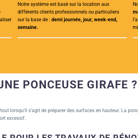
Notre système est basé sur la location aux
No
e
différents clients professionnels ou particuliers
ma
aliser
sur la base de :
demi journée, jour, week-end,
l’
semaine.
mi
UNE PONCEUSE GIRAFE ?
out lorsqu’il s’agit de préparer des surfaces en hauteur. La ponce
ort excessif.
LE POUR LES TRAVAUX DE RÉN