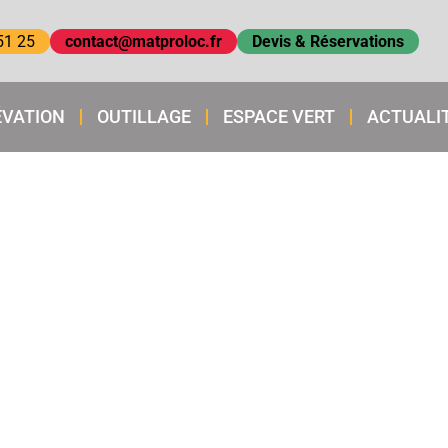
51 25
contact@matproloc.fr
Devis & Réservations
ÉVATION
OUTILLAGE
ESPACE VERT
ACTUALI
TION PONCEUSE G