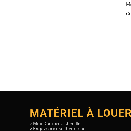
M
C
MATÉRIEL À LOUE
Mini Dumper à chenille
Engazonneuse thermique