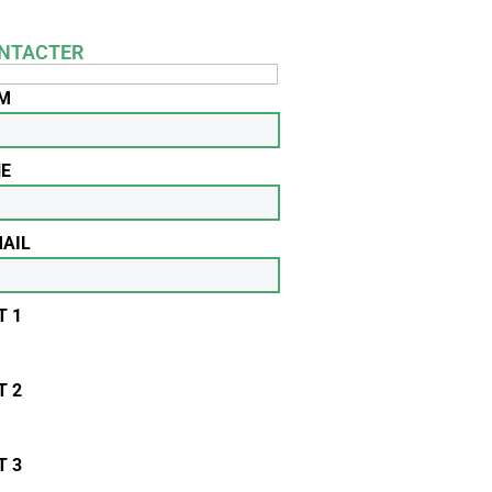
NTACTER
OM
NE
MAIL
T 1
T 2
T 3