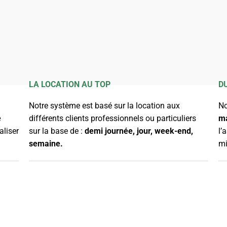
LA LOCATION AU TOP
D
Notre système est basé sur la location aux
No
e
différents clients professionnels ou particuliers
ma
aliser
sur la base de :
demi journée, jour, week-end,
l’
semaine.
mi