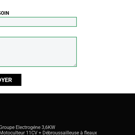
SOIN
Groupe Electrogéne 3,6KW
Motoculteur 11CV + Débroussailleuse à fleaux