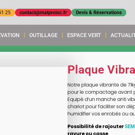
51 25
contact@matproloc.fr
Devis & Réservations
ÉVATION
OUTILLAGE
ESPACE VERT
ACTUALI
Plaque Vibr
Notre plaque vibrante de 71kg
pour le compactage avant p
Equipé d’un manche anti vibr
chariot pour faciliter son d
humidifier vos enrobés ou aut
Possibilité de rajouter
SEME
rayure ou casse