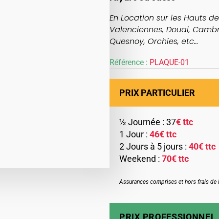
En Location sur les Hauts d
Valenciennes, Douai, Cambr
Quesnoy, Orchies, etc…
Référence :
PLAQUE-01
PRIX PARTICULIER
½ Journée : 37
€ ttc
1 Jour :
46€ ttc
2 Jours à 5 jours :
40€ ttc
Weekend :
70€ ttc
Assurances comprises et hors frais de l
PRIX PROFESSIONNEL