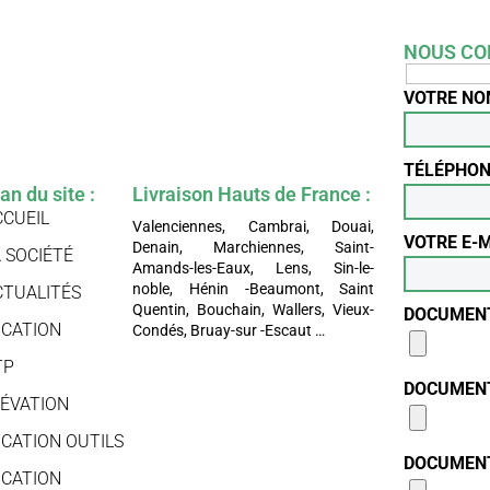
NOUS CO
VOTRE N
TÉLÉPHO
an du site :
Livraison Hauts de France :
CCUEIL
Valenciennes, Cambrai, Douai,
VOTRE E-
Denain, Marchiennes, Saint-
 SOCIÉTÉ
Amands-les-Eaux, Lens, Sin-le-
noble, Hénin -Beaumont, Saint
CTUALITÉS
Quentin, Bouchain, Wallers, Vieux-
DOCUMEN
OCATION
Condés, Bruay-sur -Escaut …
TP
DOCUMEN
LÉVATION
OCATION OUTILS
DOCUMEN
OCATION