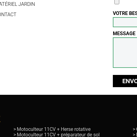
ATÉRIEL JARDIN
VOTRE BE
ONTACT
MESSAGE
R
Motoculteur 11CV + Herse rotative
Motoculteur 11CV + préparateur de sol