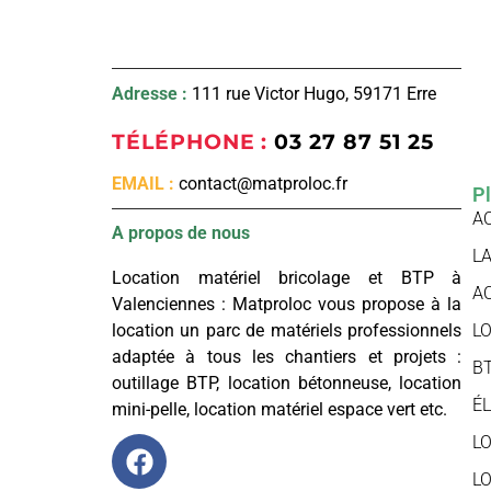
Adresse :
111 rue Victor Hugo, 59171 Erre
TÉLÉPHONE :
03 27 87 51 25
EMAIL :
contact@matproloc.fr
Pl
A
A propos de nous
LA
Location matériel bricolage et BTP à
A
Valenciennes : Matproloc vous propose à la
L
location un parc de matériels professionnels
adaptée à tous les chantiers et projets :
B
outillage BTP, location bétonneuse, location
É
mini-pelle, location matériel espace vert etc.
L
L