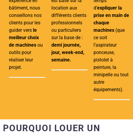
expérience en
est basé sur la
temps
bâtiment, nous
location aux
d’
expliquer la
conseillons nos
différents clients
prise en main de
clients pour les
professionnels
chaque
guider vers
le
ou particuliers
machines
(que
meilleur choix
sur la base de :
ce soit
de machines
ou
demi journée,
l’aspirateur
outils pour
jour, week-end,
ponceuse,
réaliser leur
semaine.
pistolet à
projet.
peinture, la
minipelle ou tout
autre
équipements).
POURQUOI LOUER UN