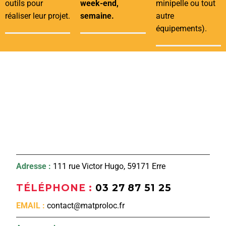
outils pour
week-end,
minipelle ou tout
réaliser leur projet.
semaine.
autre
équipements).
Adresse :
111 rue Victor Hugo, 59171 Erre
TÉLÉPHONE :
03 27 87 51 25
EMAIL :
contact@matproloc.fr