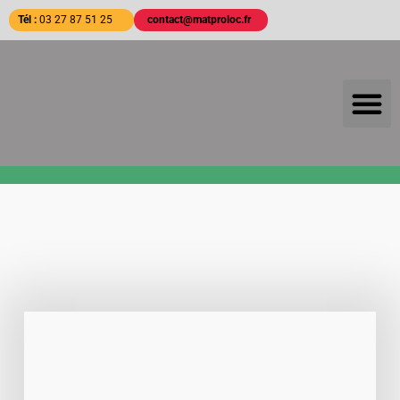
Tél :
03 27 87 51 25
contact@matproloc.fr
LA SOC
Location outils
Location matériel jardi