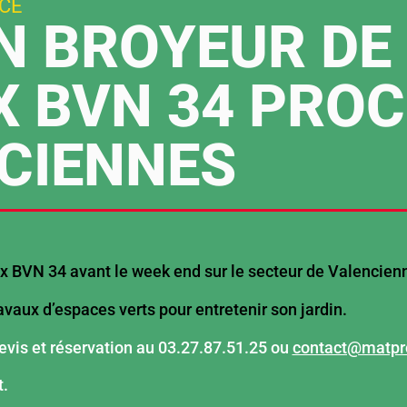
CE
N BROYEUR DE
 BVN 34 PRO
CIENNES
ux BVN 34 avant le week end sur le secteur de Valencien
avaux d’espaces verts pour entretenir son jardin.
evis et réservation au 03.27.87.51.25 ou
contact@matpro
t.