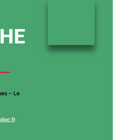
CHE
nes – Le
loc.fr