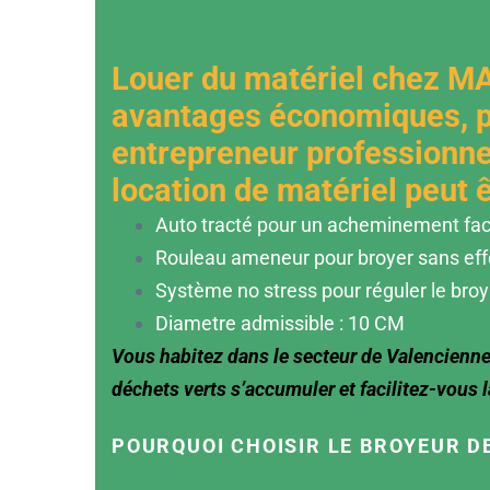
Louer du matériel chez M
avantages économiques, p
entrepreneur professionnel
location de matériel peut ê
Auto tracté pour un acheminement facil
Rouleau ameneur pour broyer sans eff
Système no stress pour réguler le bro
Diametre admissible : 10 CM
Vous habitez dans le secteur de Valencienne
déchets verts s’accumuler et facilitez-vous 
POURQUOI CHOISIR LE BROYEUR D