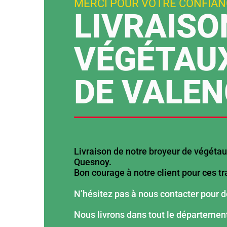
MERCI POUR VOTRE CONFIAN
LIVRAISO
VÉGÉTAUX
DE VALEN
Livraison de notre broyeur de végéta
Quesnoy.
Bon courage à notre client pour ces tr
N’hésitez pas à nous contacter pour d
Nous livrons dans tout le départemen